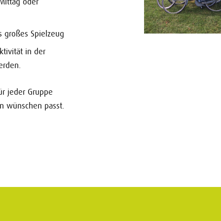
Mittag oder
s großes Spielzeug
tivität in der
erden.
ür jeder Gruppe
n wünschen passt.