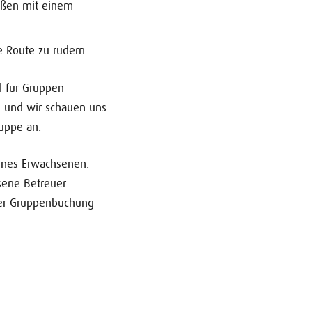
eßen mit einem
e Route zu rudern
l für Gruppen
n und wir schauen uns
uppe an.
ines Erwachsenen.
sene Betreuer
rer Gruppenbuchung